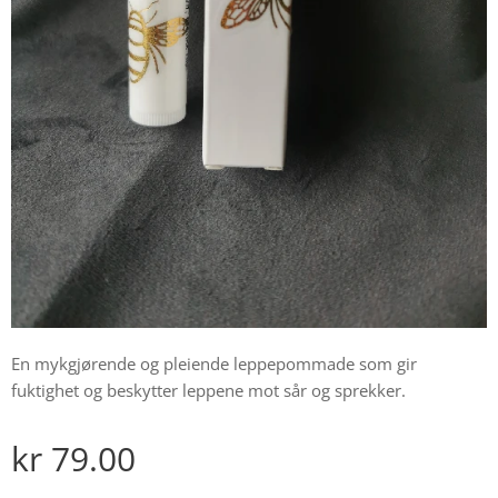
En mykgjørende og pleiende leppepommade som gir
fuktighet og beskytter leppene mot sår og sprekker.
kr
79.00