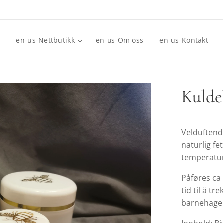
e
en-us-Nettbutikk
en-us-Om oss
en-us-Kontakt
Kulde
Velduftend
naturlig fe
temperatu
Påføres ca 
tid til å tr
barnehage 