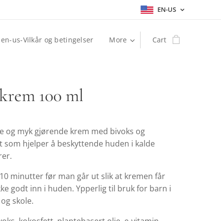
EN-US
en-us-Vilkår og betingelser
More
Cart
krem 100 ml
e og myk gjørende krem med bivoks og
tt som hjelper å beskyttende huden i kalde
rer.
10 minutter før man går ut slik at kremen får
ekke godt inn i huden. Ypperlig til bruk for barn i
og skole.