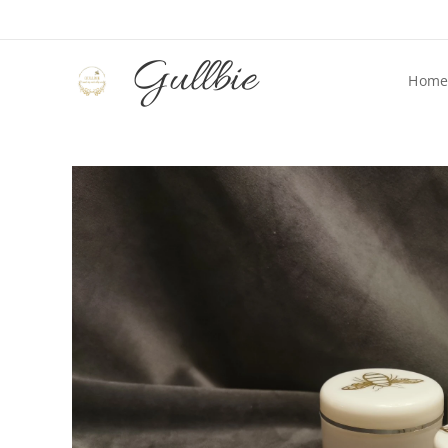
Gullbie
Hom