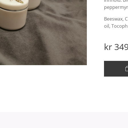
Innhold: Bi
peppermyn
Beeswax, Ca
oil, Tocop
kr
349