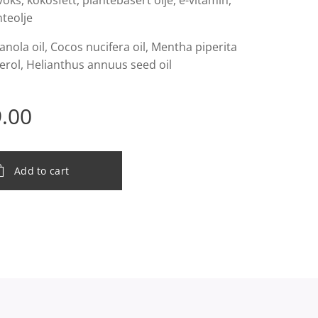
voks, kokosfett, plantebasert olje, e-vitamin,
teolje
nola oil, Cocos nucifera oil, Mentha piperita
herol, Helianthus annuus seed oil
.00
Add to cart