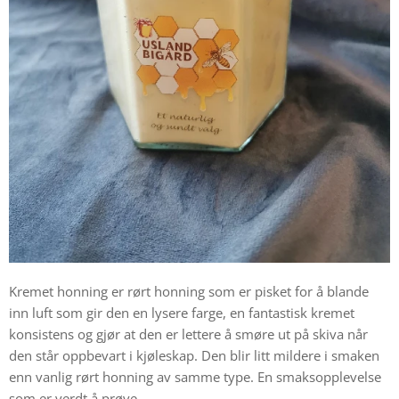
Kremet honning er rørt honning som er pisket for å blande
inn luft som gir den en lysere farge, en fantastisk kremet
konsistens og gjør at den er lettere å smøre ut på skiva når
den står oppbevart i kjøleskap. Den blir litt mildere i smaken
enn vanlig rørt honning av samme type. En smaksopplevelse
som er verdt å prøve.